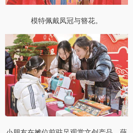
模特佩戴凤冠与簪花。
小朋友在摊位前驻足观赏文创产品。薛