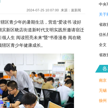
动
中央
2024-07-25 10:07:00
来源：速新闻
关于
向全
辖区青少年的暑期生活，营造“爱读书 读好
省政
市湖滨新区晓店街道新时代文明实践所邀请宿迁
信长
领人生 阅读照亮未来”暨“书香漫卷 阅在晓
全文
领辖区青少年健康成长。
省政
各
南京
无锡
徐州
治理