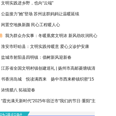
文明实践进乡野，也向“云端”
公益接力“她”登场 苏州这群妈妈让温暖延续
闲置空地换新颜 民心工程暖人心
港
我为群众办实事：冬暖凰窝文明浓 新风劲吹润民心
淮安市盱眙县：文明实践传暖意 爱心义诊护安康
盐城市射阳县四明镇：倡树新风迎新春
江苏省全国文明村镇创建巡礼 | 扬州市高邮菱塘镇清
书香润岛城 悦读满西来 扬中市西来桥镇织密“15
浓情腊八 拓福迎春
阅读圈”滋养全龄人生
“霞光满天新时代”2025年宿迁市“我们的节日·重阳”主
动圆满举办
动进行时