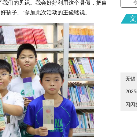
了我们的见识。我会好好利用这个暑假，把自
好孩子。”参加此次活动的王俊熙说。
文
无锡
20
cityw
闪闪
皋启