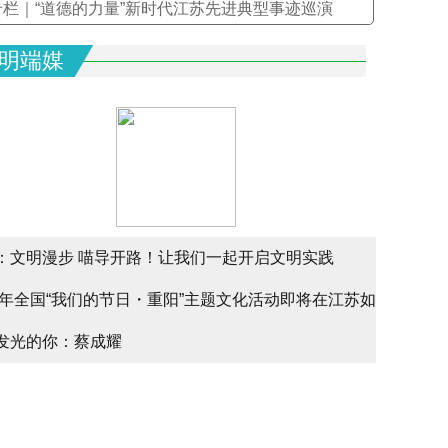
专栏｜“道德的力量”新时代江苏先进典型事迹巡演
明端媒
：文明漫步 喵导开路！让我们一起开启文明实践
文明实
25年全国“我们的节日・重阳”主题文化活动即将在江苏如
文明实
alk
发光的你：蔡成耀
少年请
幕