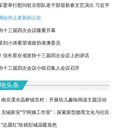
军委举行慰问驻京部队老干部迎新春文艺演出 习近平
网站停止更新的公告
军老同志祝贺新春
协十三届四次会议隆重开幕
星刘小涛看望省政协港澳委员
！信长星在省政协十三届四次会议上的讲话
下一篇
协十三届四次会议小组召集人会议召开
地头条
南京溧水晶桥镇笪村：开展幼儿趣味阅读主题活动
无锡新安“宁阿姨工作室”：探索新型婚育文化与社区
“志愿红”绘就彭城温暖底色
融合的创新实践