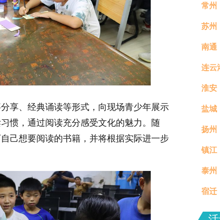
常州
苏州
南通
连云
淮安
事分享、经典诵读等形式，向现场青少年展示
盐城
读习惯，通过阅读充分感受文化的魅力。随
扬州
下自己想要阅读的书籍，并将根据实际进一步
镇江
真村
泰州
分钟
宿迁
场活
活