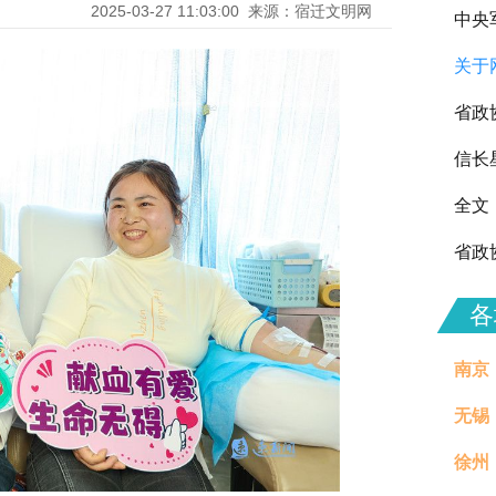
2025-03-27 11:03:00
来源：宿迁文明网
中央
关于
向全
省政
信长
全文
省政
各
南京
无锡
徐州
治理