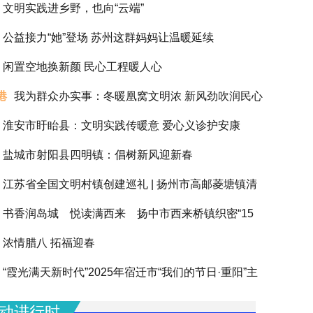
文明实践进乡野，也向“云端”
公益接力“她”登场 苏州这群妈妈让温暖延续
闲置空地换新颜 民心工程暖人心
港
我为群众办实事：冬暖凰窝文明浓 新风劲吹润民心
淮安市盱眙县：文明实践传暖意 爱心义诊护安康
盐城市射阳县四明镇：倡树新风迎新春
江苏省全国文明村镇创建巡礼 | 扬州市高邮菱塘镇清
书香润岛城 悦读满西来 扬中市西来桥镇织密“15
浓情腊八 拓福迎春
阅读圈”滋养全龄人生
“霞光满天新时代”2025年宿迁市“我们的节日·重阳”主
动圆满举办
动进行时