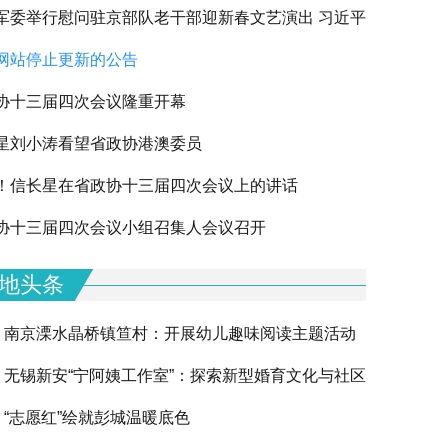
军委举行慰问驻京部队老干部迎新春文艺演出 习近平
网站停止更新的公告
军老同志祝贺新春
协十三届四次会议隆重开幕
星刘小涛看望省政协港澳委员
！信长星在省政协十三届四次会议上的讲话
下一篇
协十三届四次会议小组召集人会议召开
地头条
南京溧水晶桥镇笪村：开展幼儿趣味阅读主题活动
无锡新安“宁阿姨工作室”：探索新型婚育文化与社区
“志愿红”绘就彭城温暖底色
融合的创新实践