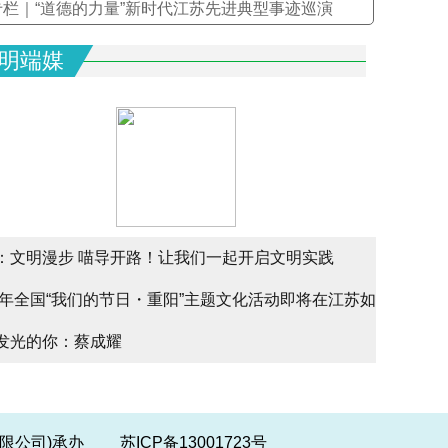
专栏｜“道德的力量”新时代江苏先进典型事迹巡演
明端媒
：文明漫步 喵导开路！让我们一起开启文明实践
文明实
25年全国“我们的节日・重阳”主题文化活动即将在江苏如
文明实
alk
发光的你：蔡成耀
少年请
幕
份有限公司)承办
苏ICP备13001723号