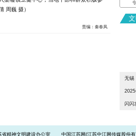
 周巍 摄）
文
责编：秦春凤
无锡
20
cityw
闪闪
皋启
江苏省精神文明建设办公室 中国江苏网(江苏中江网传媒股