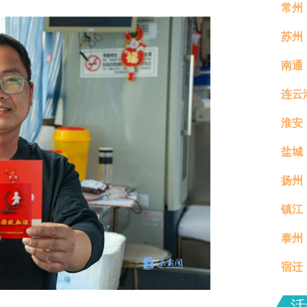
常州
苏州
南通
连云
淮安
盐城
扬州
镇江
真村
泰州
分钟
宿迁
场活
活