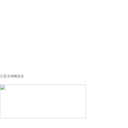
江苏文明网首页
经验交流
创新案例
政工之声