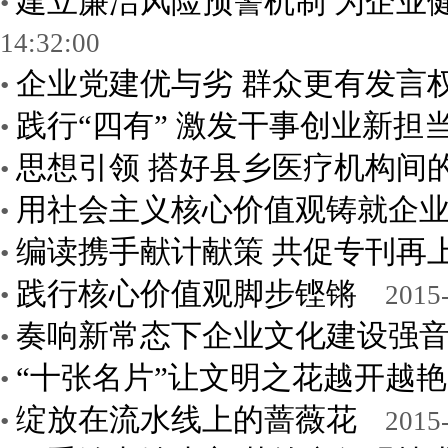
建立廉洁风险预警机制 为企业
•
14:32:00
企业党建优与劣 群众更有发言
•
践行“四有” 激发干事创业新担
•
思想引领 搭好县乡医疗机构间
•
用社会主义核心价值观铸就企
•
编读携手献计献策 共促专刊再
•
践行核心价值观脚步铿锵
•
2015-
奏响新常态下企业文化建设强
•
“十张名片”让文明之花越开越艳
•
绽放在流水线上的蔷薇花
•
2015-