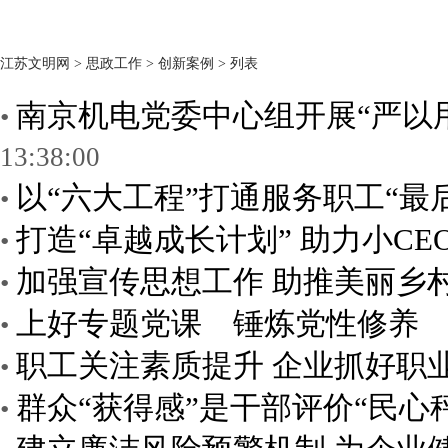
江苏文明网
>
思政工作
>
创新案例
> 列表
南京机电党委中心组开展“严以
•
13:38:00
以“六大工程”打通服务职工“最
•
打造“卓越成长计划” 助力小CE
•
加强宣传思想工作 助推美丽乡
•
上好专题党课 锤炼党性修养
•
职工关注素质提升 企业抓好职
•
群众“获得感”是干部评价“民心
•