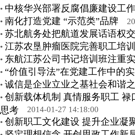
中核华兴部署反腐倡廉建设工
•
南化打造党建 “示范类”品牌
•
20
苏北航务处把航道发展话语权
•
江苏农垦肿瘤医院完善职工培
•
东航江苏公司书记培训班注重
•
“价值引导法”在党建工作中的
•
诚信是企业立业之基社会和谐
•
创新载体机制 真情服务职工 
•
思考
2014-01-27 14:18:00
创新职工文化建设 提升企业凝
•
坚定理想信念 开创思政工作新
•