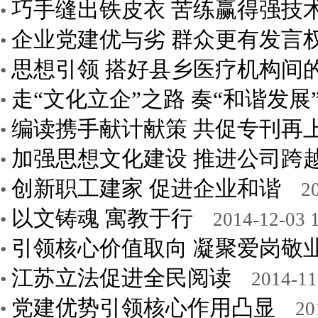
巧手缝出铁皮衣 苦练赢得强技
•
企业党建优与劣 群众更有发言
•
思想引领 搭好县乡医疗机构间
•
走“文化立企”之路 奏“和谐发展
•
编读携手献计献策 共促专刊再
•
加强思想文化建设 推进公司跨
•
创新职工建家 促进企业和谐
•
2
以文铸魂 寓教于行
•
2014-12-03 
引领核心价值取向 凝聚爱岗敬
•
江苏立法促进全民阅读
•
2014-11
党建优势引领核心作用凸显
•
20