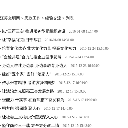
江苏文明网
>
思政工作
>
经验交流
> 列表
以“三严三实”推进服务型党组织建设
•
2016-01-08 15:14:00
让“幸福”在项目部常驻
•
2016-01-08 14:31:00
培育文化优势 壮大文化力量 提高文化实力
•
2015-12-24 15:16:00
“企检共建”合力助推企业健康发展
•
2015-12-24 13:54:00
身边人讲述身边事 身边事教育身边人
•
2015-12-23 16:19:00
建好“五个家” 当好 “娘家人”
•
2015-12-23 15:37:00
传承张謇精神 追逐纺织强国梦
•
2015-12-17 16:01:00
让法治之光照亮工会发展之路
•
2015-12-17 15:09:00
强能力 干实事 在新常态下奋发有为
•
2015-12-17 15:07:00
明方向 强保障 聚人心
•
2015-12-17 14:40:00
让社会主义核心价值观深入人心
•
2015-12-17 14:36:00
坚守岗位三十载 难舍难分政工情
•
2015-12-15 15:43:00