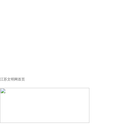
江苏文明网首页
经验交流
创新案例
政工之声