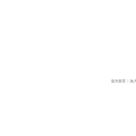
设为首页
|
加
政工视点
他山之石
编读往来
政工新视界