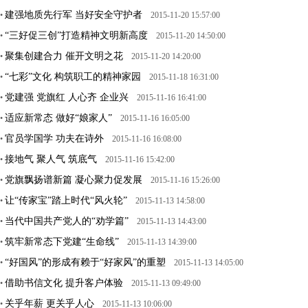
建强地质先行军 当好安全守护者
•
2015-11-20 15:57:00
“三好促三创”打造精神文明新高度
•
2015-11-20 14:50:00
聚集创建合力 催开文明之花
•
2015-11-20 14:20:00
“七彩”文化 构筑职工的精神家园
•
2015-11-18 16:31:00
党建强 党旗红 人心齐 企业兴
•
2015-11-16 16:41:00
适应新常态 做好“娘家人”
•
2015-11-16 16:05:00
官员学国学 功夫在诗外
•
2015-11-16 16:08:00
接地气 聚人气 筑底气
•
2015-11-16 15:42:00
党旗飘扬谱新篇 凝心聚力促发展
•
2015-11-16 15:26:00
让“传家宝”踏上时代“风火轮”
•
2015-11-13 14:58:00
当代中国共产党人的“劝学篇”
•
2015-11-13 14:43:00
筑牢新常态下党建“生命线”
•
2015-11-13 14:39:00
“好国风”的形成有赖于“好家风”的重塑
•
2015-11-13 14:05:00
借助书信文化 提升客户体验
•
2015-11-13 09:49:00
关乎年薪 更关乎人心
•
2015-11-13 10:06:00