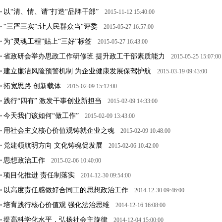
以“清、情、请”打造“品牌干部”
•
2015-11-12 15:40:00
“三严三实”:让人民群众当“评委
•
2015-05-27 16:57:00
为“灵魂工程”贴上“三好”标签
•
2015-05-27 16:43:00
省政研会举办思政工作研修班 提升政工干部素质能力
•
2015-05-25 15:07:00
建立廉洁风险预警机制 为企业健康发展保驾护航
•
2015-03-19 09:43:00
拓宽思路 创新载体
•
2015-02-09 15:12:00
践行“四有” 激发干事创业新担当
•
2015-02-09 14:33:00
今天我们该如何“做工作”
•
2015-02-09 13:43:00
用社会主义核心价值观铸就企业之魂
•
2015-02-09 10:48:00
党建领航明方向 文化铸魂促发展
•
2015-02-06 10:42:00
思想政治工作
•
2015-02-06 10:40:00
项目化推进 责任制落实
•
2014-12-30 09:54:00
以高度责任感做好合同工的思想政治工作
•
2014-12-30 09:46:00
培育践行核心价值观 强化法治思维
•
2014-12-16 16:08:00
提高科学化水平，弘扬社会主旋律
•
2014-12-04 15:00:00