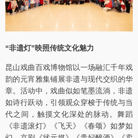
“非遗灯”映照传统文化魅力
昆山戏曲百戏博物馆以一场融汇千年戏
韵的元宵雅集铺展非遗与现代交织的华
章。活动中，戏曲似如笔墨流淌，非遗
如诗行跃动，引领观众穿梭于传统与当
代之间，触摸文化深处的脉动。舞蹈
《非遗滚灯》《飞天》《春颂》如梦如
幻，京剧《状元媒》《贵妃醉酒》《卖