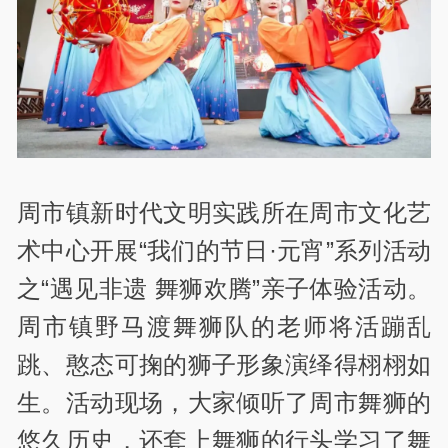
周市镇新时代文明实践所在周市文化艺
术中心开展“我们的节日·元宵”系列活动
之“遇见非遗 舞狮欢腾”亲子体验活动。
周市镇野马渡舞狮队的老师将活蹦乱
跳、憨态可掬的狮子形象演绎得栩栩如
生。活动现场，大家倾听了周市舞狮的
悠久历史，还套上舞狮的行头学习了舞