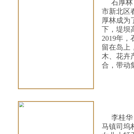
石厚林
市新北区
厚林成为
下，堤坝
2019
留在岛上
木、花卉
合，带动
李桂华
马镇司坞