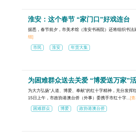
淮安：这个春节 “家门口”好戏连台
据悉，春节前夕，市美术馆（淮安书画院）还将组织书法
细]
市民
淮安
年货大集
为困难群众送去关爱 “博爱送万家”
为大力弘扬“人道、博爱、奉献”的红十字精神，充分发挥
15日上午，市政协港澳台侨（外事）委携手市红十字...
[
困难群众
博爱
政协港澳台侨