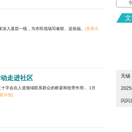
文
家深入基层一线，为市民现场写春联、送祝福。
[查看详
无锡
活动走进社区
红十字会在人道领域联系群众的桥梁和纽带作用， 1月
20
cityw
查看详细]
闪闪
皋启