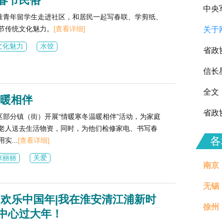
春节民俗
中央
在淮青年留学生走进社区，和居民一起写春联、学剪纸、
节传统文化魅力。
[查看详细]
关于
向全
文化魅力
水饺
省政
信长
全文
温暖相伴
省政
浦区部分镇（街）开展“情暖寒冬温暖相伴”活动，为家庭
老人送去生活物资，同时，为他们检修家电、书写春
各
实...
[查看详细]
张丽丽
关爱
南京
无锡
·欢乐中国年|我在淮安清江浦新时
徐州
治理
中心过大年！