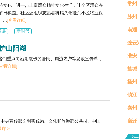
常州
统文化，进一步丰富群众精神文化生活，让全区群众在
节日氛围。社区还组织志愿者将腊八粥送到小区物业保
苏州
..
[查看详细]
南通
宣讲
新时代
连云
守护山阳湖
淮安
者们重点向沿湖散步的居民、周边农户等发放宣传单，
[查看详细]
盐城
扬州
镇江
真村
泰州
分钟
宿迁
由中央宣传部文明实践局、文化和旅游部公共司、中国
看详细]
场活
活