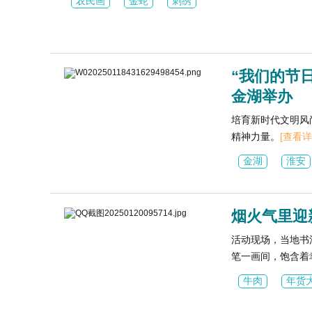
农民画
金蛇
刺绣
“我们的节
金湖举办
培育新时代文明风
精神力量。
[查看详
金湖
淮安
烟火气里迎
活动现场，当地书
笔一画间，饱含着
牛肉
年货