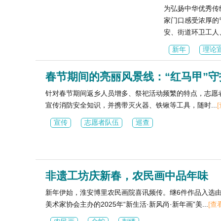
为弘扬中华优秀传
家门口感受浓厚的
安、街道环卫工人、.
新年
理论
春节期间的亮丽风景线：“红马甲”
针对春节期间返乡人员增多、祭祀活动频繁的特点，志愿
宣传消防安全知识，并携带灭火器、铁锹等工具，随时...
宣传
志愿者队伍
巡查
非遗工坊庆新春，农民画中品年味
新年伊始，淮安博里农民画院喜讯频传。继6件作品入选
美术家协会主办的2025年“新生活·新风尚·新年画”美...
[查