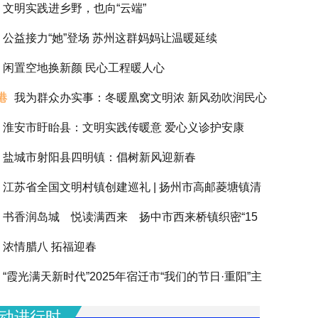
文明实践进乡野，也向“云端”
公益接力“她”登场 苏州这群妈妈让温暖延续
闲置空地换新颜 民心工程暖人心
港
我为群众办实事：冬暖凰窝文明浓 新风劲吹润民心
淮安市盱眙县：文明实践传暖意 爱心义诊护安康
盐城市射阳县四明镇：倡树新风迎新春
江苏省全国文明村镇创建巡礼 | 扬州市高邮菱塘镇清
书香润岛城 悦读满西来 扬中市西来桥镇织密“15
浓情腊八 拓福迎春
阅读圈”滋养全龄人生
“霞光满天新时代”2025年宿迁市“我们的节日·重阳”主
动圆满举办
动进行时