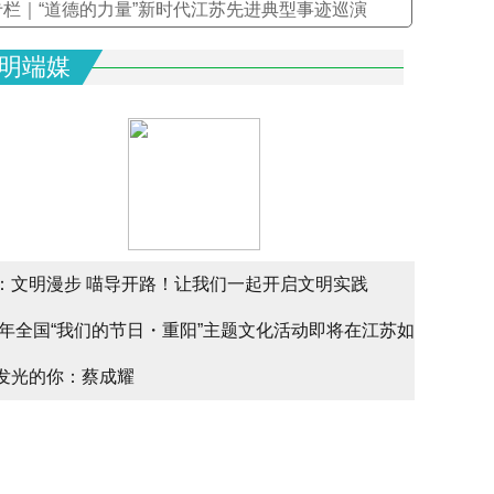
专栏｜“道德的力量”新时代江苏先进典型事迹巡演
明端媒
：文明漫步 喵导开路！让我们一起开启文明实践
文明实
25年全国“我们的节日・重阳”主题文化活动即将在江苏如
文明实
alk
发光的你：蔡成耀
少年请
幕