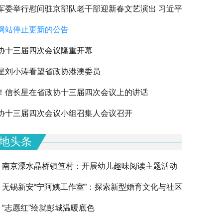
军委举行慰问驻京部队老干部迎新春文艺演出 习近平
网站停止更新的公告
军老同志祝贺新春
协十三届四次会议隆重开幕
星刘小涛看望省政协港澳委员
！信长星在省政协十三届四次会议上的讲话
协十三届四次会议小组召集人会议召开
地头条
南京溧水晶桥镇笪村：开展幼儿趣味阅读主题活动
无锡新安“宁阿姨工作室”：探索新型婚育文化与社区
“志愿红”绘就彭城温暖底色
融合的创新实践