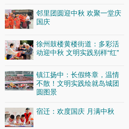
邻里团圆迎中秋 欢聚一堂庆
国庆
徐州鼓楼黄楼街道：多彩活
动迎中秋 文明实践别样“红”
镇江扬中：长假终章，温情
不散！文明实践绘就岛城团
圆图景
宿迁：欢度国庆 月满中秋