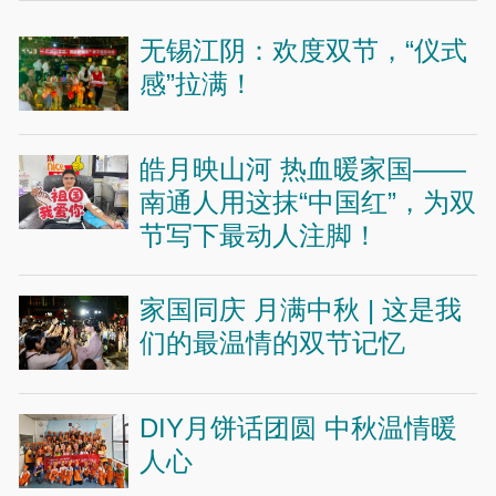
无锡江阴：欢度双节，“仪式
感”拉满！
皓月映山河 热血暖家国——
南通人用这抹“中国红”，为双
节写下最动人注脚！
家国同庆 月满中秋 | 这是我
们的最温情的双节记忆
DIY月饼话团圆 中秋温情暖
人心