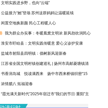
文明实践进乡野，也向“云端”
公益接力“她”登场 苏州这群妈妈让温暖延续
闲置空地换新颜 民心工程暖人心
港
我为群众办实事：冬暖凰窝文明浓 新风劲吹润民心
淮安市盱眙县：文明实践传暖意 爱心义诊护安康
盐城市射阳县四明镇：倡树新风迎新春
江苏省全国文明村镇创建巡礼 | 扬州市高邮菱塘镇清
书香润岛城 悦读满西来 扬中市西来桥镇织密“15
浓情腊八 拓福迎春
阅读圈”滋养全龄人生
“霞光满天新时代”2025年宿迁市“我们的节日·重阳”主
动圆满举办
动进行时