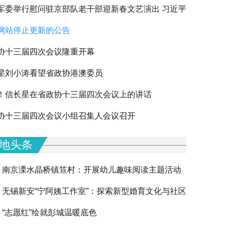
军委举行慰问驻京部队老干部迎新春文艺演出 习近平
网站停止更新的公告
军老同志祝贺新春
协十三届四次会议隆重开幕
星刘小涛看望省政协港澳委员
！信长星在省政协十三届四次会议上的讲话
下一篇
协十三届四次会议小组召集人会议召开
地头条
南京溧水晶桥镇笪村：开展幼儿趣味阅读主题活动
无锡新安“宁阿姨工作室”：探索新型婚育文化与社区
“志愿红”绘就彭城温暖底色
融合的创新实践