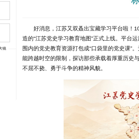
好消息，江苏又双叒出宝藏学习平台啦！1
造的“江苏党史学习教育地图”正式上线。平台
围内的党史教育资源打包成“口袋里的党史课”
大镜
能跨越时空的限制，探访那些承载着厚重历史
不屈不挠、勇于斗争的精神风貌。
大字体