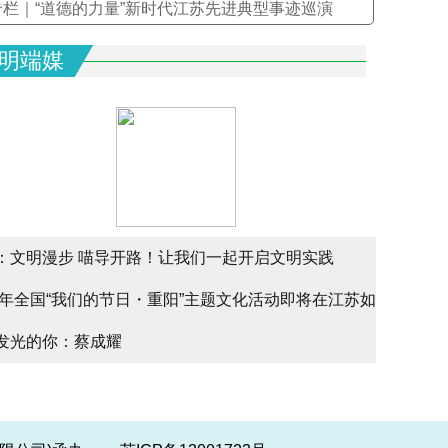
专栏｜“道德的力量”新时代江苏先进典型事迹巡演
明端媒
：文明漫步 喵导开路！让我们一起开启文明实践
文明实
25年全国“我们的节日・重阳”主题文化活动即将在江苏如
文明实
alk
发光的你：蔡成耀
少年请
幕