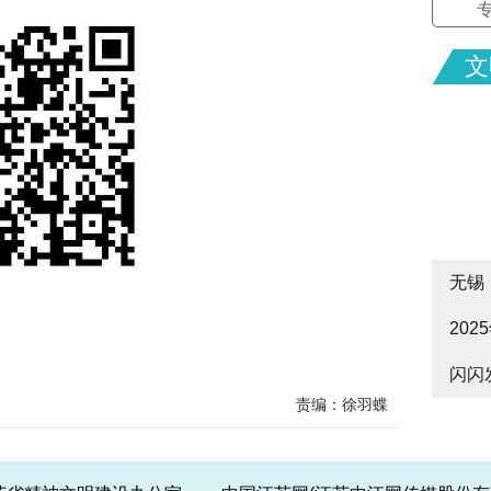
文
无锡
20
cityw
闪闪
皋启
责编：徐羽蝶