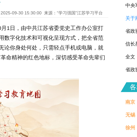
标
中央
2025-09-30 15:30:00
来源：“学习强国”江苏学习平台
关于
向全
0月1日，由中共江苏省委党史工作办公室打
省政
运用数字化技术和可视化呈现方式，把全省范
信长
。无论你身处何处，只需轻点手机或电脑，就
全文
与革命精神的红色地标，深切感受革命先辈们
省政
各
南京
无锡
徐州
治理