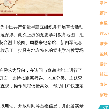
常州
苏州
南通
！作为中国共产党最早建立组织并开展革命活动
连云
底蕴深厚。此次上线的党史学习教育地图，汇
雨花台烈士陵园、周恩来纪念馆、新四军纪念
淮安
也收录了一批具有地方特色的党史学习教育场
盐城
系。
扬州
用户需求为导向，在访问与查询功能上进行了
镇江
真村
图页面，支持按距离筛选、地区分类、主题查
泰州
分钟
洁直观，操作流程便捷高效，帮助用户快速定
宿迁
场活
联系电话、开放时间等基础信息，并配备实景
活