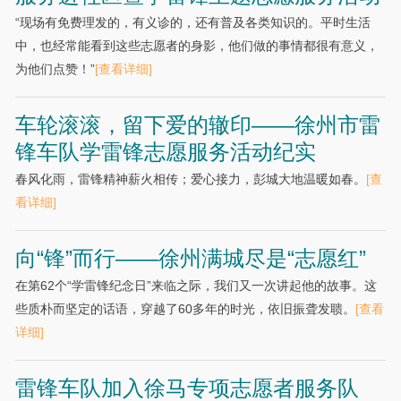
“现场有免费理发的，有义诊的，还有普及各类知识的。平时生活
中，也经常能看到这些志愿者的身影，他们做的事情都很有意义，
为他们点赞！”
[查看详细]
车轮滚滚，留下爱的辙印——徐州市雷
锋车队学雷锋志愿服务活动纪实
春风化雨，雷锋精神薪火相传；爱心接力，彭城大地温暖如春。
[查
看详细]
向“锋”而行——徐州满城尽是“志愿红”
在第62个“学雷锋纪念日”来临之际，我们又一次讲起他的故事。这
些质朴而坚定的话语，穿越了60多年的时光，依旧振聋发聩。
[查看
详细]
雷锋车队加入徐马专项志愿者服务队