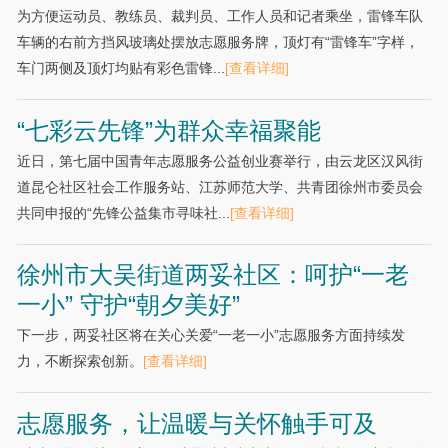
为方便运动员、教练员、裁判员、工作人员和记者乘坐，雷锋车队
车辆的右前方挡风玻璃处摆放志愿服务牌，顶灯有“雷锋车”字样，
车门两侧及顶灯均贴有彩色雷锋...
[查看详细]
“七彩云先锋”为群众幸福聚能
近日，第七届中国青年志愿服务公益创业赛举行，由云龙区汉风街
道昆仑社区社会工作服务站、江苏师范大学、共青团徐州市委员会
共同申报的“先锋公益集市寻味社...
[查看详细]
徐州市大吴街道两妥社区：呵护“一老
一小” 守护“朝夕美好”
下一步，两妥社区将在关心关爱“一老一小”志愿服务方面持续发
力，不断探索创新。
[查看详细]
志愿服务，让温暖与关怀触手可及