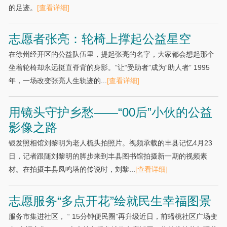
的足迹。
[查看详细]
志愿者张亮：轮椅上撑起公益星空
在徐州经开区的公益队伍里，提起张亮的名字，大家都会想起那个
坐着轮椅却永远挺直脊背的身影。”让“受助者”成为“助人者” 1995
年，一场改变张亮人生轨迹的...
[查看详细]
用镜头守护乡愁——“00后”小伙的公益
影像之路
银发照相馆刘黎明为老人梳头拍照片。视频承载的丰县记忆4月23
日，记者跟随刘黎明的脚步来到丰县图书馆拍摄新一期的视频素
材。在拍摄丰县凤鸣塔的传说时，刘黎...
[查看详细]
志愿服务“多点开花”绘就民生幸福图景
服务市集进社区， “ 15分钟便民圈”再升级近日，前蟠桃社区广场变