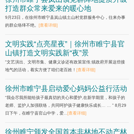
打造群众常来爱来的暖心地
9月23日，在徐州市睢宁县岚山镇土山村党群服务中心，往来办事
的群众络绎不绝。
[查看详细]
文明实践“点亮星夜”｜徐州市睢宁县官
山镇打造文明实践新“夜”景
“文艺演出、文明市集、健康义诊还有政策宣传,镇政府开展这些接
地气的活动，着实方便了咱们老百姓！
[查看详细]
徐州市睢宁县启动爱心妈妈公益行活动
“我会尽我所能给孩子最真切的关心和爱护,在新学期里，和孩子的
老师、监护人加强联络，共同呵护孩子健康快乐成长… … ” 8月29
日下午，在睢宁县官山中学，爱...
[查看详细]
徐州睢宁颁发全国首本非林地不动产林