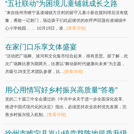
“五社联动”为困境儿童铺就成长之路
”来自徐州市睢宁县凌城镇方庄村的留守儿童小新在接到球后没有犹
豫，勇敢一记射门，场边孩子们此起彼伏的欢呼声回荡在凌城镇中
心小学校园… … 10月19日，凌...
[查看详细]
在家门口乐享文体盛宴
“活动把广场舞、拔河和文化集市结合起来，很有意思。据了解，此
次广场舞比赛为期两天，比赛以“舞动新时代健康向未来”为主题，
共吸引28支艺术团队参赛，比...
[查看详细]
用心用情写好乡村振兴高质量“答卷”
党的二十届三中全会通过的《中共中央关于进一步全面深化改革、
推进中国式现代化的决定》指出，必须坚持农业农村优先发展，完
善乡村振兴投入机制。
[查看详细]
徐州市睢宁县岚山镇党群阵地提质升级