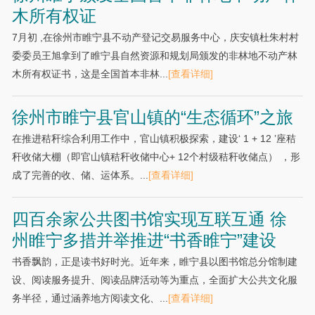
木所有权证
7月初 ,在徐州市睢宁县不动产登记交易服务中心，庆安镇杜朱村村
委委员王旭拿到了睢宁县自然资源和规划局颁发的非林地不动产林
木所有权证书，这是全国首本非林...
[查看详细]
徐州市睢宁县官山镇的“生态循环”之旅
在推进秸秆综合利用工作中，官山镇积极探索，建设‘ 1 + 12 ’座秸
秆收储大棚（即官山镇秸秆收储中心+ 12个村级秸秆收储点） ，形
成了完善的收、储、运体系。...
[查看详细]
四百余家公共图书馆实现互联互通 徐
州睢宁多措并举推进“书香睢宁”建设
书香飘韵，正是读书好时光。近年来，睢宁县以图书馆总分馆制建
设、阅读服务提升、阅读品牌活动等为重点，全面扩大公共文化服
务半径，通过涵养地方阅读文化、...
[查看详细]