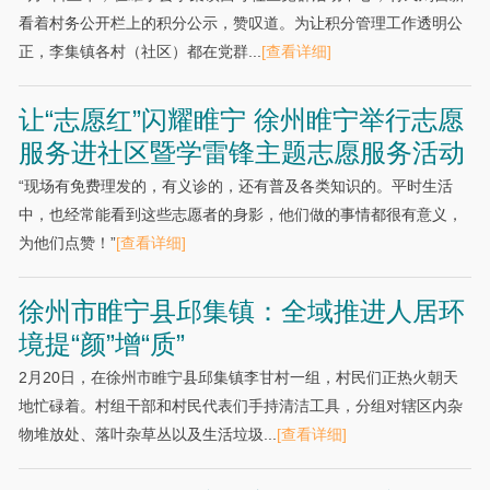
看着村务公开栏上的积分公示，赞叹道。为让积分管理工作透明公
正，李集镇各村（社区）都在党群...
[查看详细]
让“志愿红”闪耀睢宁 徐州睢宁举行志愿
服务进社区暨学雷锋主题志愿服务活动
“现场有免费理发的，有义诊的，还有普及各类知识的。平时生活
中，也经常能看到这些志愿者的身影，他们做的事情都很有意义，
为他们点赞！”
[查看详细]
徐州市睢宁县邱集镇：全域推进人居环
境提“颜”增“质”
2月20日，在徐州市睢宁县邱集镇李甘村一组，村民们正热火朝天
地忙碌着。村组干部和村民代表们手持清洁工具，分组对辖区内杂
物堆放处、落叶杂草丛以及生活垃圾...
[查看详细]