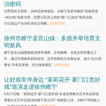
治密码
沃野劲吹文明风，乡村绽放幸福花。从睢宁县双沟镇的“道德评选
+积分制”创新治理，到贾汪区房上村的“家门口就业”致富实践… …
它们或以产业兴旺夯实文明根...
[查看详细]
徐州市睢宁县官山镇：多措并举培育文
明新风
睢宁县官山镇围绕推进厚养薄葬、文明婚事、乡风文明等重点工
作，通过开展移风易俗宣传、召开协商民主议事会议、成立“红白理
事会”等务实举措，充分激发辖区...
[查看详细]
让好戏常伴身边 “茉莉花开·家门口赏好
戏”巡演走进徐州睢宁
5月17日晚 , “茉莉花开·家门口赏好戏”全省优秀舞台艺术作品和优
秀群众文艺作品巡演在睢宁县云河广场精彩上演，为睢宁市民献上