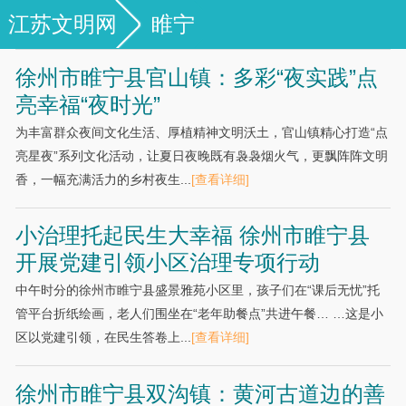
江苏文明网
睢宁
徐州市睢宁县官山镇：多彩“夜实践”点
亮幸福“夜时光”
为丰富群众夜间文化生活、厚植精神文明沃土，官山镇精心打造“点
亮星夜”系列文化活动，让夏日夜晚既有袅袅烟火气，更飘阵阵文明
香，一幅充满活力的乡村夜生...
[查看详细]
小治理托起民生大幸福 徐州市睢宁县
开展党建引领小区治理专项行动
中午时分的徐州市睢宁县盛景雅苑小区里，孩子们在“课后无忧”托
管平台折纸绘画，老人们围坐在“老年助餐点”共进午餐… …这是小
区以党建引领，在民生答卷上...
[查看详细]
徐州市睢宁县双沟镇：黄河古道边的善