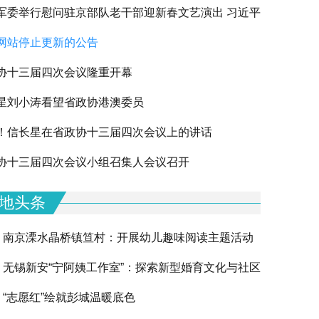
军委举行慰问驻京部队老干部迎新春文艺演出 习近平
网站停止更新的公告
军老同志祝贺新春
协十三届四次会议隆重开幕
星刘小涛看望省政协港澳委员
！信长星在省政协十三届四次会议上的讲话
下一篇
协十三届四次会议小组召集人会议召开
地头条
南京溧水晶桥镇笪村：开展幼儿趣味阅读主题活动
无锡新安“宁阿姨工作室”：探索新型婚育文化与社区
“志愿红”绘就彭城温暖底色
融合的创新实践