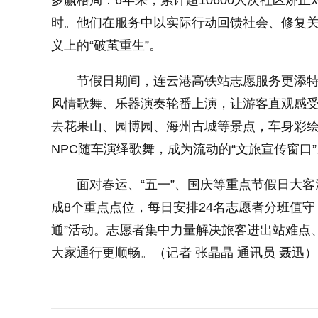
多赢格局：6年来，累计超10600人次社区矫正
时。他们在服务中以实际行动回馈社会、修复
小字体
义上的“破茧重生”。
节假日期间，连云港高铁站志愿服务更添
风情歌舞、乐器演奏轮番上演，让游客直观感
去花果山、园博园、海州古城等景点，车身彩绘
NPC随车演绎歌舞，成为流动的“文旅宣传窗口”
面对春运、“五一”、国庆等重点节假日大
成8个重点点位，每日安排24名志愿者分班值守
通”活动。志愿者集中力量解决旅客进出站难点
大家通行更顺畅。（记者 张晶晶 通讯员 聂迅）