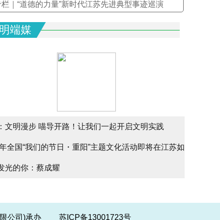
专栏｜“道德的力量”新时代江苏先进典型事迹巡演
明端媒
：文明漫步 喵导开路！让我们一起开启文明实践
文明实
25年全国“我们的节日・重阳”主题文化活动即将在江苏如
文明实
alk
发光的你：蔡成耀
少年请
幕
份有限公司)承办
苏ICP备13001723号