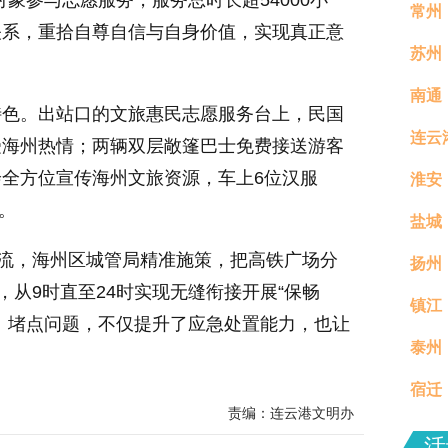
对象参与志愿服务，服务总时长超54000小
常州
关系，重拾自尊自信与自身价值，实现真正意
苏州
南通
特色。出站口的文旅惠民志愿服务台上，民国
连云
受海州热情；两辆双层敞篷巴士免费接送游客
全方位宣传海州文旅资源，车上6位汉服
淮安
。
盐城
客流，海州区城管局精准施策，把高铁广场分
扬州
，从9时直至24时实现无缝衔接开展“保畅
镇江
真村
、堵点问题，不仅提升了应急处置能力，也让
泰州
分钟
宿迁
责编：连云港文明办
场活
活