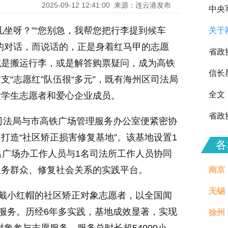
2025-09-12 12:41:00
来源：连云港发布
中央
儿坐呀？”“您别急，我帮您把行李提到候车
关于
向全
的对话，而说话的，正是身着红马甲的志愿
省政
或是搬运行李，或是解答购票疑问，成为高铁
信长
“志愿红”队伍很“多元”，既有海州区司法局
全文
大学生志愿者和爱心企业成员。
省政
区司法局与市高铁广场管理服务办公室便紧密协
打造“社区矫正损害修复基地”。该基地设置1
各
名广场办工作人员与1名司法所工作人员协同
服务群众、修复社会关系的实践平台。
南京
无锡
头戴小红帽的社区矫正对象志愿者，以全国闻
常服务。历经6年多实践，基地成效显著，实现
徐州
治理