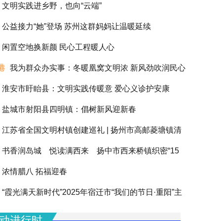
文明实践进乡野，也向“云端”
公益接力“她”登场 苏州这群妈妈让温暖延续
闲置空地换新颜 民心工程暖人心
港
我为群众办实事：冬暖凰窝文明浓 新风劲吹润民心
淮安市盱眙县：文明实践传暖意 爱心义诊护安康
盐城市射阳县四明镇：倡树新风迎新春
江苏省全国文明村镇创建巡礼 | 扬州市高邮菱塘镇清
书香润岛城 悦读满西来 扬中市西来桥镇织密“15
浓情腊八 拓福迎春
阅读圈”滋养全龄人生
“霞光满天新时代”2025年宿迁市“我们的节日·重阳”主
动圆满举办
动进行时