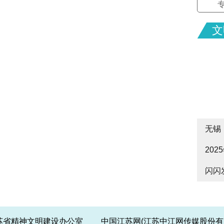
文
无锡
20
cityw
闪闪
皋启
江苏省精神文明建设办公室 中国江苏网(江苏中江网传媒股