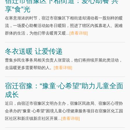
宿迁市宿豫区下相街道：爱心助餐 共
享“食”光
在寒意渐浓的时节，宿迁市宿豫区下相街道却涌动着一股别样的暖
流，一场爱心助餐活动如冬日暖阳，照进了辖区内孤寡老人、困难
群体的生活，为他们带去暖胃又暖...
[查看详细]
冬衣送暖 让爱传递
曹集乡民生事务局相关负责人张雷说，他们将持续开展此类活动，
去温暖更多需要帮助的人。
[查看详细]
宿迁宿豫：“豫童·心希望”助力儿童全面
成长
近日，由宿迁市宿豫区文明办主办，宿豫区民政局、宿豫区心理协
会承办的“豫童·心希望”困境儿童心理健康服务项目在宿豫区化工园
区社区和新庄镇新庄社区开展...
[查看详细]