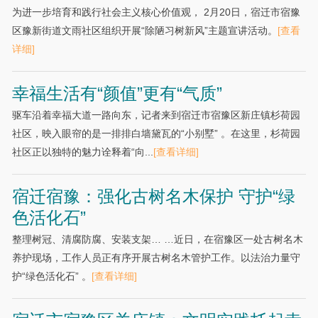
为进一步培育和践行社会主义核心价值观， 2月20日，宿迁市宿豫
区豫新街道文雨社区组织开展“除陋习树新风”主题宣讲活动。
[查看
详细]
幸福生活有“颜值”更有“气质”
驱车沿着幸福大道一路向东，记者来到宿迁市宿豫区新庄镇杉荷园
社区，映入眼帘的是一排排白墙黛瓦的“小别墅” 。在这里，杉荷园
社区正以独特的魅力诠释着“向...
[查看详细]
宿迁宿豫：强化古树名木保护 守护“绿
色活化石”
整理树冠、清腐防腐、安装支架… …近日，在宿豫区一处古树名木
养护现场，工作人员正有序开展古树名木管护工作。以法治力量守
护“绿色活化石” 。
[查看详细]