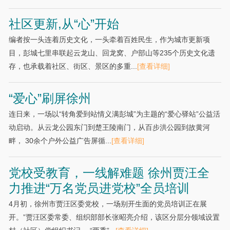
社区更新,从“心”开始
编者按一头连着历史文化，一头牵着百姓民生，作为城市更新项
目，彭城七里串联起云龙山、回龙窝、户部山等235个历史文化遗
存，也承载着社区、街区、景区的多重...
[查看详细]
“爱心”刷屏徐州
连日来，一场以“转角爱到站情义满彭城”为主题的“爱心驿站”公益活
动启动。从云龙公园东门到楚王陵南门，从百步洪公园到故黄河
畔， 30余个户外公益广告屏循...
[查看详细]
党校受教育，一线解难题 徐州贾汪全
力推进“万名党员进党校”全员培训
4月初，徐州市贾汪区委党校，一场别开生面的党员培训正在展
开。”贾汪区委常委、组织部部长张昭亮介绍，该区分层分领域设置