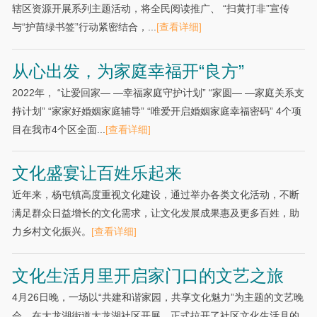
辖区资源开展系列主题活动，将全民阅读推广、 “扫黄打非”宣传
与“护苗绿书签”行动紧密结合，...
[查看详细]
从心出发，为家庭幸福开“良方”
2022年， “让爱回家— —幸福家庭守护计划” “家圆— —家庭关系支
持计划” “家家好婚姻家庭辅导” “唯爱开启婚姻家庭幸福密码” 4个项
目在我市4个区全面...
[查看详细]
文化盛宴让百姓乐起来
近年来，杨屯镇高度重视文化建设，通过举办各类文化活动，不断
满足群众日益增长的文化需求，让文化发展成果惠及更多百姓，助
力乡村文化振兴。
[查看详细]
文化生活月里开启家门口的文艺之旅
4月26日晚，一场以“共建和谐家园，共享文化魅力”为主题的文艺晚
会，在大龙湖街道大龙湖社区开展，正式拉开了社区文化生活月的