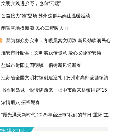
文明实践进乡野，也向“云端”
公益接力“她”登场 苏州这群妈妈让温暖延续
闲置空地换新颜 民心工程暖人心
港
我为群众办实事：冬暖凰窝文明浓 新风劲吹润民心
淮安市盱眙县：文明实践传暖意 爱心义诊护安康
盐城市射阳县四明镇：倡树新风迎新春
江苏省全国文明村镇创建巡礼 | 扬州市高邮菱塘镇清
书香润岛城 悦读满西来 扬中市西来桥镇织密“15
浓情腊八 拓福迎春
阅读圈”滋养全龄人生
“霞光满天新时代”2025年宿迁市“我们的节日·重阳”主
动圆满举办
动进行时