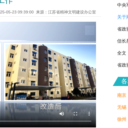
工作
中央
25-05-23 09:39:00
来源：江苏省精神文明建设办公室
关于
向全
省政
信长
全文
省政
各
南京
无锡
徐州
治理