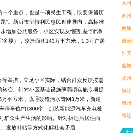
常州
的一个重点，也是一项民生工程，既要保留历
苏州
题”。新沂市坚持利民惠民创建导向，高标准
南通
步增加公共服务，小区实现从“脏乱差”到“净
舍楼），改造面积143万平方米，1.3万户居
连云
淮安
盐城
扬州
员会等举措，立足小区实际，结合群众反馈按需
”的转变。针对小区基础设施薄弱项实施专项提
镇江
真村
5万平方米，疏通改造污水管网3万米，新建
泰州
分钟
动车停车位约1800个，加装新能源汽车充电桩
宿迁
少对群众生产生活的影响。针对拆违后居住面
障、发放补贴等方式化解社会矛盾。
场活
活