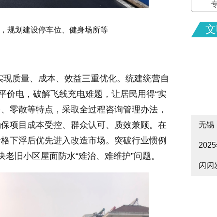
文
，规划建设停车位、健身场所等
，实现质量、成本、效益三重优化。统建统营自
民平价电，破解飞线充电难题，让居民用得“实
点多、零散等特点，采取全过程咨询管理办法，
确保项目成本受控、群众认可、质效兼顾。在
无锡
价格下浮后优先进入改造市场。突破行业惯例
20
cityw
决老旧小区屋面防水“难治、难维护”问题。
闪闪
皋启