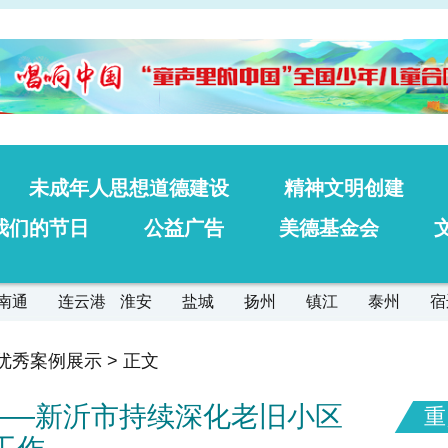
未成年人思想道德建设
精神文明创建
我们的节日
公益广告
美德基金会
南通
连云港
淮安
盐城
扬州
镇江
泰州
宿
优秀案例展示
> 正文
——新沂市持续深化老旧小区
重