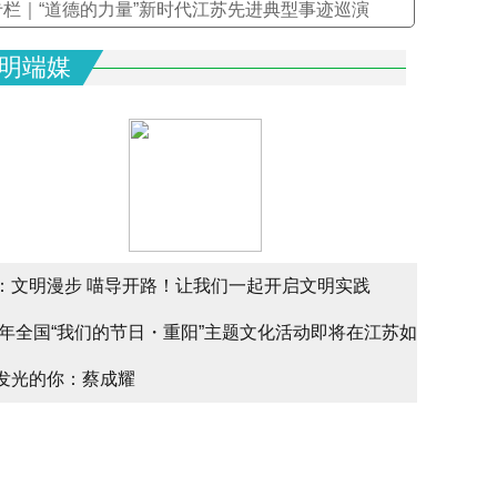
专栏｜“道德的力量”新时代江苏先进典型事迹巡演
明端媒
：文明漫步 喵导开路！让我们一起开启文明实践
文明实
25年全国“我们的节日・重阳”主题文化活动即将在江苏如
文明实
alk
发光的你：蔡成耀
少年请
幕