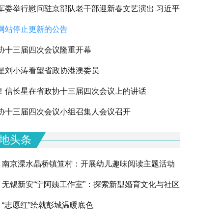
军委举行慰问驻京部队老干部迎新春文艺演出 习近平
网站停止更新的公告
军老同志祝贺新春
协十三届四次会议隆重开幕
星刘小涛看望省政协港澳委员
！信长星在省政协十三届四次会议上的讲话
下一篇
协十三届四次会议小组召集人会议召开
地头条
南京溧水晶桥镇笪村：开展幼儿趣味阅读主题活动
无锡新安“宁阿姨工作室”：探索新型婚育文化与社区
“志愿红”绘就彭城温暖底色
融合的创新实践