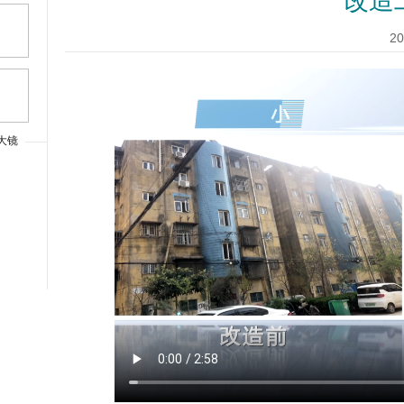
改造
20
大镜
上一篇
大字体