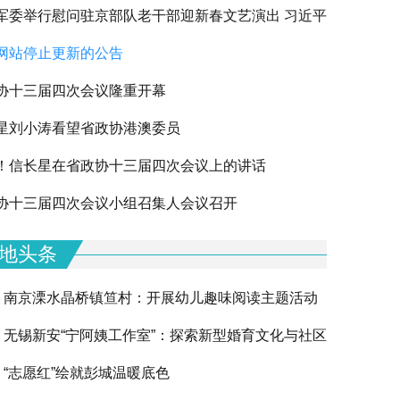
军委举行慰问驻京部队老干部迎新春文艺演出 习近平
网站停止更新的公告
军老同志祝贺新春
协十三届四次会议隆重开幕
星刘小涛看望省政协港澳委员
！信长星在省政协十三届四次会议上的讲话
下一篇
协十三届四次会议小组召集人会议召开
地头条
南京溧水晶桥镇笪村：开展幼儿趣味阅读主题活动
无锡新安“宁阿姨工作室”：探索新型婚育文化与社区
“志愿红”绘就彭城温暖底色
融合的创新实践