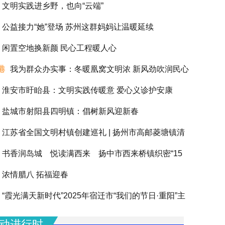
文明实践进乡野，也向“云端”
公益接力“她”登场 苏州这群妈妈让温暖延续
闲置空地换新颜 民心工程暖人心
港
我为群众办实事：冬暖凰窝文明浓 新风劲吹润民心
淮安市盱眙县：文明实践传暖意 爱心义诊护安康
盐城市射阳县四明镇：倡树新风迎新春
江苏省全国文明村镇创建巡礼 | 扬州市高邮菱塘镇清
书香润岛城 悦读满西来 扬中市西来桥镇织密“15
浓情腊八 拓福迎春
阅读圈”滋养全龄人生
“霞光满天新时代”2025年宿迁市“我们的节日·重阳”主
动圆满举办
动进行时