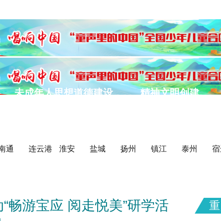
未成年人思想道德建设
精神文明创建
我们的节日
公益广告
美德基金会
南通
连云港
淮安
盐城
扬州
镇江
泰州
宿
“畅游宝应 阅走悦美”研学活
重