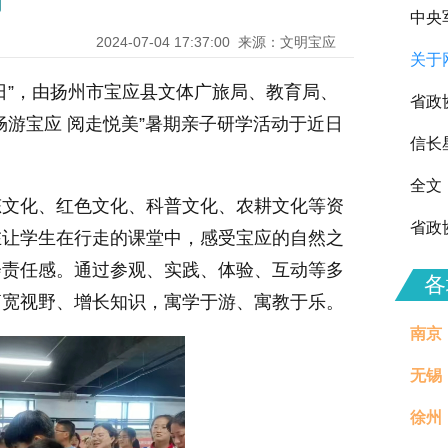
动
中央
2024-07-04 17:37:00
来源：文明宝应
关于
向全
日”，由扬州市宝应县文体广旅局、教育局、
省政
畅游宝应 阅走悦美”暑期亲子研学活动于近日
信长
全文
态文化、红色文化、科普文化、农耕文化等资
省政
在让学生在行走的课堂中，感受宝应的自然之
会责任感。通过参观、实践、体验、互动等多
各
拓宽视野、增长知识，寓学于游、寓教于乐。
南京
无锡
徐州
治理