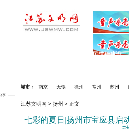
首页
理论之光
公民道德建设
要闻
江苏讲堂
道德典型
城市：
南京
无锡
徐州
常州
苏州
分享
江苏文明网
>
扬州
> 正文
七彩的夏日|扬州市宝应县启动