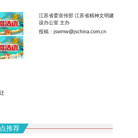
江苏省委宣传部 江苏省精神文明建
设办公室 主办
投稿：jswmw
@
jschina.com.cn
文明风尚培育
文明简报
专题专栏
视频
迁
点推荐