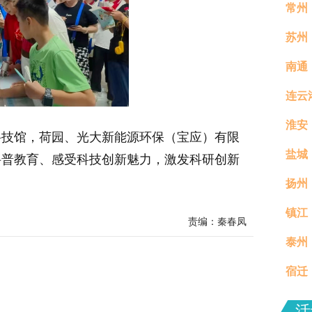
常州
苏州
南通
连云
淮安
科技馆，荷园、光大新能源环保（宝应）有限
盐城
科普教育、感受科技创新魅力，激发科研创新
扬州
镇江
真村
责编：秦春凤
泰州
分钟
宿迁
场活
活