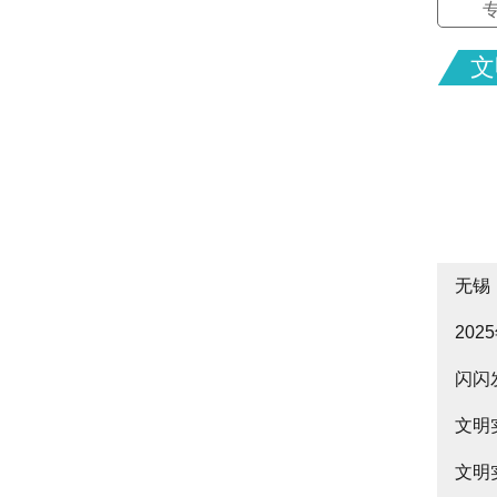
文
无锡
20
cityw
闪闪
皋启
文明
文明