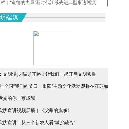
专栏｜“道德的力量”新时代江苏先进典型事迹巡演
明端媒
：文明漫步 喵导开路！让我们一起开启文明实践
25年全国“我们的节日・重阳”主题文化活动即将在江苏如
alk
发光的你：蔡成耀
幕
实践宣讲视频展播｜《父辈的旗帜》
实践宣讲｜从三个新农人看“城乡融合”