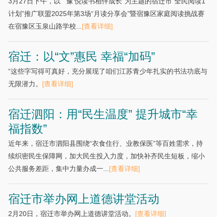
3月27日下午，以“ ‘豫’悦读书相伴成长”为主题的宿迁市“全民阅读1
计划”推广联盟2025年第3场“月读分享会”暨宿豫区家庭阅读挑战赛
在宿豫区玉泉山路学校...
[查看详细]
宿迁：以“文”惠民 幸福“加码”
“这些字写得可真好，充分展现了咱们江苏青少年扎实的书法功底与
无限潜力。
[查看详细]
宿迁泗阳：用“民生温度” 提升城市“幸
福指数”
近年来，宿迁市泗阳县围绕“衣食住行、业教保医”等百姓需求，持
续织密民生保障网，加大民生投入力度，加快补齐民生短板，缩小
公共服务差距，集中力量办成一...
[查看详细]
宿迁市举办网上道德讲堂活动
2月20日，宿迁市举办网上道德讲堂活动。
[查看详细]