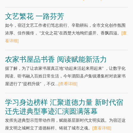
文艺繁花 一路芬芳
如今，宿迁文艺工作者们笃志前行、辛勤耕耘，全市文化创作氛围
浓厚、佳作频传， “文化之花”在西楚大地绚烂盛开、香飘四溢。
[查
看详细]
农家书屋品书香 阅读赋能新活力
据了解，为了让农家书屋真正地“动起来活起来用起来” ，让数字化
阅读、听书融入百姓日常生活，今年泗阳县卢集镇潘集村对农家书
屋进行了“提档升级” ，不仅...
[查看详细]
学习身边榜样 汇聚道德力量 新时代宿
迁先进典型事迹汇演圆满落幕
发挥先进典型示范带动作用，赋能基层新时代文明实践。为宿迁这
座文明之城树立了道德标杆、铸就了城市之魂。
[查看详细]