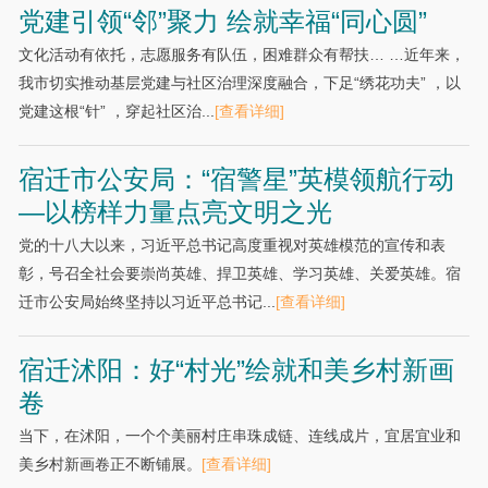
党建引领“邻”聚力 绘就幸福“同心圆”
文化活动有依托，志愿服务有队伍，困难群众有帮扶… …近年来，
我市切实推动基层党建与社区治理深度融合，下足“绣花功夫” ，以
党建这根“针” ，穿起社区治...
[查看详细]
宿迁市公安局：“宿警星”英模领航行动
—以榜样力量点亮文明之光
党的十八大以来，习近平总书记高度重视对英雄模范的宣传和表
彰，号召全社会要崇尚英雄、捍卫英雄、学习英雄、关爱英雄。宿
迁市公安局始终坚持以习近平总书记...
[查看详细]
宿迁沭阳：好“村光”绘就和美乡村新画
卷
当下，在沭阳，一个个美丽村庄串珠成链、连线成片，宜居宜业和
美乡村新画卷正不断铺展。
[查看详细]