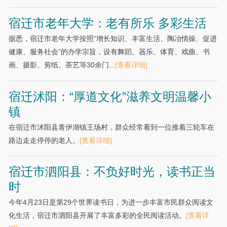
宿迁市老年大学：老有所乐 多彩生活
据悉，宿迁市老年大学按照“增长知识、丰富生活、陶冶情操、促进
健康、服务社会”的办学宗旨，设有舞蹈、器乐、体育、戏曲、书
画、摄影、剪纸、茶艺等30余门...
[查看详细]
宿迁沭阳：“厚道文化”滋养文明温馨小
镇
在宿迁市沭阳县青伊湖镇王场村，群众经常看到一位推着三轮车在
路边走走停停的老人。
[查看详细]
宿迁市泗阳县：不负好时光，读书正当
时
今年4月23日是第29个世界读书日，为进一步丰富市民群众阅读文
化生活，宿迁市泗阳县开展了丰富多彩的全民阅读活动。
[查看详