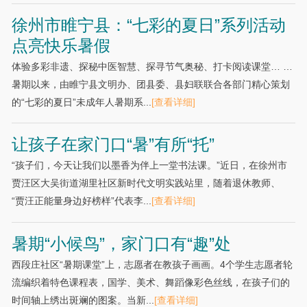
徐州市睢宁县：“七彩的夏日”系列活动
点亮快乐暑假
体验多彩非遗、探秘中医智慧、探寻节气奥秘、打卡阅读课堂… …
暑期以来，由睢宁县文明办、团县委、县妇联联合各部门精心策划
的“七彩的夏日”未成年人暑期系...
[查看详细]
让孩子在家门口“暑”有所“托”
“孩子们，今天让我们以墨香为伴上一堂书法课。”近日，在徐州市
贾汪区大吴街道湖里社区新时代文明实践站里，随着退休教师、
“贾汪正能量身边好榜样”代表李...
[查看详细]
暑期“小候鸟”，家门口有“趣”处
西段庄社区“暑期课堂”上，志愿者在教孩子画画。4个学生志愿者轮
流编织着特色课程表，国学、美术、舞蹈像彩色丝线，在孩子们的
时间轴上绣出斑斓的图案。当新...
[查看详细]