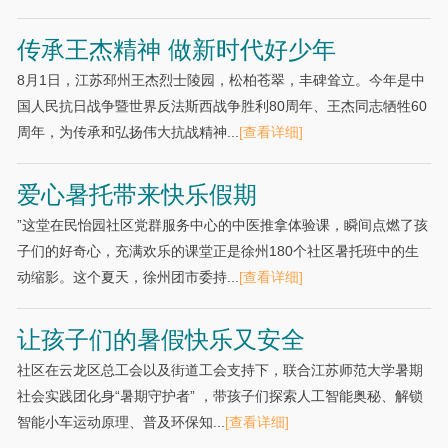
传承王杰精神 做新时代好少年
8月1日，江苏邳州王杰烈士陵园，松柏苍翠，丰碑耸立。今年是中
国人民抗日战争暨世界反法斯西战争胜利80周年、王杰同志牺牲60
周年，为传承和弘扬伟大抗战精神...
[查看详细]
爱心暑托带来快乐假期
”这堂在民怡园社区党群服务中心的中医推拿体验课，瞬间点燃了孩
子们的好奇心，充满欢乐的课堂正是徐州180个社区暑托班中的生
动缩影。这个夏天，徐州团市委持...
[查看详细]
让孩子们的暑假快乐又安全
社区在云龙区总工会以及街道工会支持下，联合江苏师范大学暑期
社会实践团化身“暑期守护者” ，带孩子们探索人工智能奥秘、解锁
智能小车运动原理、普及环保知...
[查看详细]