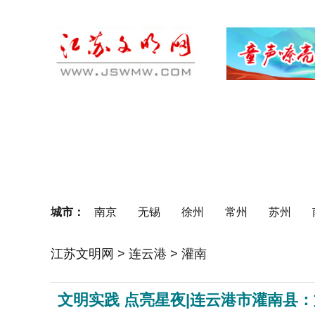
首页
理论之光
公民道德建设
要闻
江苏讲堂
道德典型
城市：
南京
无锡
徐州
常州
苏州
江苏文明网
>
连云港
>
灌南
文明实践 点亮星夜|连云港市灌南县