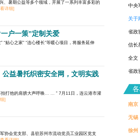
兴、暑期公益等多个领域，开展了一系列丰富多彩的
中央
查看详细]
关于
向全
省政
“一户一策”定制关爱
“贴心之家” “连心楼长”等暖心项目，将服务延伸
信长
全文
省政
：公益暑托织密安全网，文明实践
各
打他的肩膀大声呼唤… … ” 7月11日，连云港市灌
细]
南京
无锡
徐州
治理
拥军协会党支部、县驻苏州市流动党员工业园区党支
[查看详细]