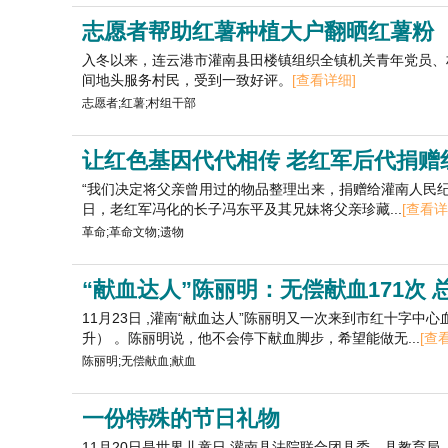
志愿者帮助红薯种植大户翻晒红薯粉
入冬以来，连云港市灌南县田楼镇组织全镇机关青年党员、
间地头服务村民，受到一致好评。
[查看详细]
志愿者;红薯;村组干部
让红色基因代代相传 老红军后代捐赠
“我们决定将父亲曾用过的物品整理出来，捐赠给灌南人民纪念
日，老红军冯化的长子冯东平及其兄妹将父亲珍藏...
[查看详
革命;革命文物;遗物
“献血达人”陈丽明：无偿献血171次 
11月23日 ,灌南“献血达人”陈丽明又一次来到市红十字中
升） 。陈丽明说，他不会停下献血脚步，希望能做无...
[查
陈丽明;无偿献血;献血
一份特殊的节日礼物
11月20日是世界儿童日,灌南县法院联合团县委、县教育