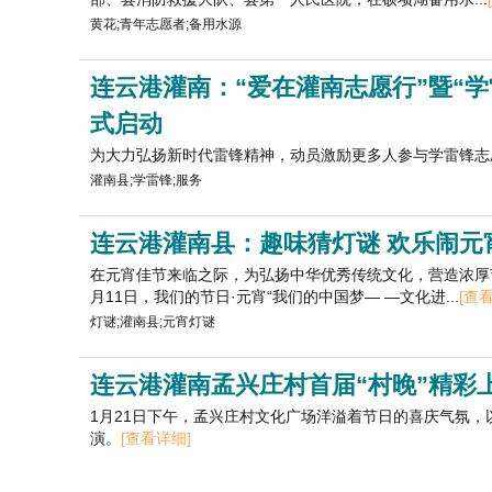
黄花;青年志愿者;备用水源
连云港灌南：“爱在灌南志愿行”暨“学
式启动
为大力弘扬新时代雷锋精神，动员激励更多人参与学雷锋志愿
灌南县;学雷锋;服务
连云港灌南县：趣味猜灯谜 欢乐闹元
在元宵佳节来临之际，为弘扬中华优秀传统文化，营造浓厚
月11日，我们的节日·元宵“我们的中国梦— —文化进...
[查
灯谜;灌南县;元宵灯谜
连云港灌南孟兴庄村首届“村晚”精彩
1月21日下午，孟兴庄村文化广场洋溢着节日的喜庆气氛，以
演。
[查看详细]