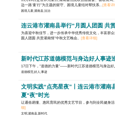
边一路‘童’行”为主题的留守、困境儿童结对帮扶系...
[查看详
困境儿童;灌南县;法治
连云港市灌南县举行“月圆人团圆 共
为喜迎中秋佳节，进一步传承中华优秀传统文化，丰富群众精
圆人团圆 共赏灌南情”中秋文艺晚会。
[查看详细]
新时代江苏道德模范与身边好人事迹
17日下午，“道德的力量”——新时代江苏道德模范与身边
道德模范;好人;事迹
文明实践“点亮星夜”丨连云港市灌南
夏“夜”时光
让通俗易懂、惠民育民的优秀文艺节目，参与到全民健身活
细]
文明;灌南县;新时代