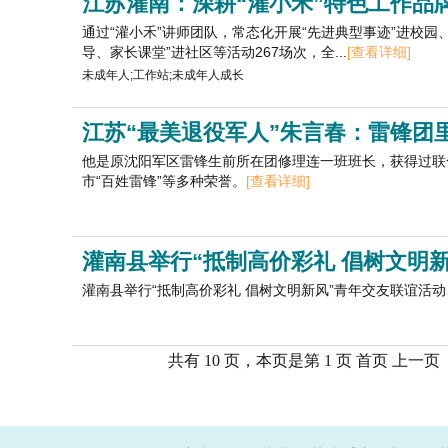
江苏灌南：深耕“灌小禾”特色工作品
通过“灌小禾”讲师团队，常态化开展“先进典型事迹”进校园、 
导、家长课堂”进社区等活动267场次，全...
[查看详细]
未成年人;工作站;未成年人成长
江苏“最美退役军人”朱言春：雷锋团
他是原沈阳军区雷锋生前所在团修理连一班班长，获得过联合
市“百姓雷锋”等多种荣誉。
[查看详细]
灌南县举行“抵制高价彩礼 倡树文明
灌南县举行“抵制高价彩礼 倡树文明新风”青年交友联谊活动
共有 10 页，本页是第 1 页 首页 上一页