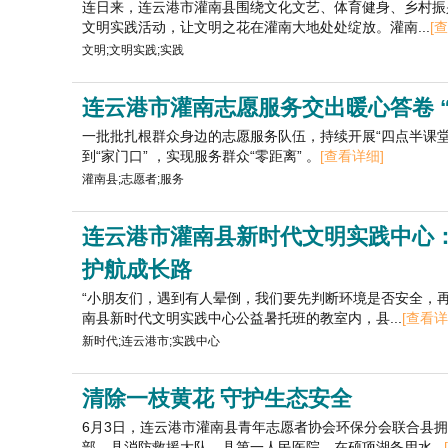
连日来，连云港市灌南县围绕文化文艺、体育健身、乡村振
文明实践活动，让文明之花在灌南大地处处绽放。灌南...
[
文明;文明实践;实践
连云港市灌南志愿服务交出暖心答卷 
一批批扎根群众身边的志愿服务队伍，持续开展“四点半课堂” 
到“家门口” ，实现服务群众“零距离” 。
[查看详细]
灌南县;志愿者;服务
连云港市灌南县新时代文明实践中心
护航成长路
“小朋友们，遇到有人晕倒，我们要先判断环境是否安全，再拍
南县新时代文明实践中心公益暑托班的教室内，县...
[查看详
新时代;连云港市;实践中心
清除一枝黄花 守护生态安全
6月3日，连云港市灌南县青年志愿者协会环保分会联合县
部、县消防救援大队、县第一人民医院，在硕项湖备用水...