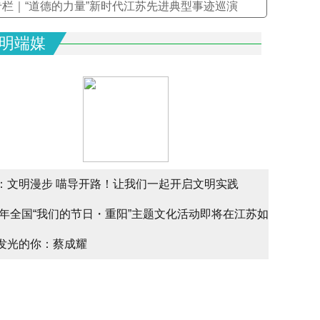
专栏｜“道德的力量”新时代江苏先进典型事迹巡演
明端媒
：文明漫步 喵导开路！让我们一起开启文明实践
文明实
25年全国“我们的节日・重阳”主题文化活动即将在江苏如
文明实
alk
发光的你：蔡成耀
少年请
幕