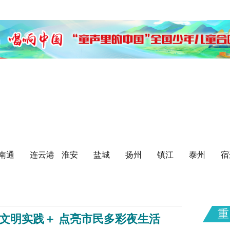
未成年人思想道德建设
精神文明创建
我们的节日
公益广告
美德基金会
南通
连云港
淮安
盐城
扬州
镇江
泰州
宿
重
：文明实践＋ 点亮市民多彩夜生活