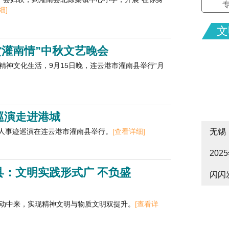
细]
文
赏灌南情”中秋文艺晚会
神文化生活，9月15日晚，连云港市灌南县举行“月
巡演走进港城
好人事迹巡演在连云港市灌南县举行。
[查看详细]
无锡
20
cityw
县：文明实践形式广 不负盛
闪闪
皋启
动中来，实现精神文明与物质文明双提升。
[查看详