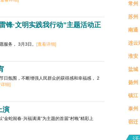
常州
苏州
雷锋·文明实践我行动”主题活动正
南通
连云
服务， 3月3日。
[查看详细]
淮安
宵
盐城
节日氛围，不断增强人民群众的获得感和幸福感， 2
扬州
看详细]
镇江
真村
上演
泰州
分钟
“金蛇闹春·兴福满满”为主题的首届“村晚”精彩上
宿迁
场活
活