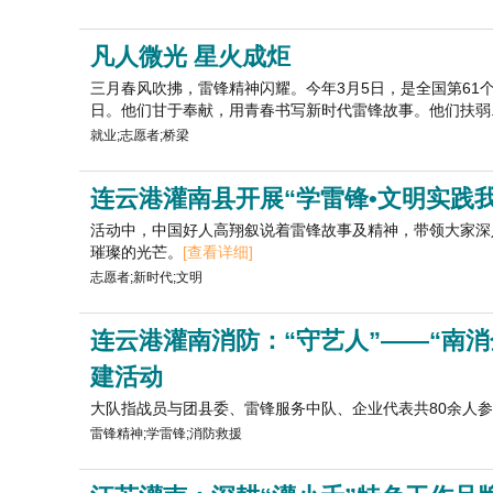
凡人微光 星火成炬
三月春风吹拂，雷锋精神闪耀。今年3月5日，是全国第61
日。他们甘于奉献，用青春书写新时代雷锋故事。他们扶弱..
就业;志愿者;桥梁
连云港灌南县开展“学雷锋•文明实践
活动中，中国好人高翔叙说着雷锋故事及精神，带领大家深
璀璨的光芒。
[查看详细]
志愿者;新时代;文明
连云港灌南消防：“守艺人”——“南消
建活动
大队指战员与团县委、雷锋服务中队、企业代表共80余人
雷锋精神;学雷锋;消防救援