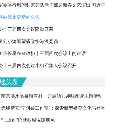
军委举行慰问驻京部队老干部迎新春文艺演出 习近平
网站停止更新的公告
军老同志祝贺新春
协十三届四次会议隆重开幕
星刘小涛看望省政协港澳委员
！信长星在省政协十三届四次会议上的讲话
协十三届四次会议小组召集人会议召开
地头条
南京溧水晶桥镇笪村：开展幼儿趣味阅读主题活动
无锡新安“宁阿姨工作室”：探索新型婚育文化与社区
“志愿红”绘就彭城温暖底色
融合的创新实践