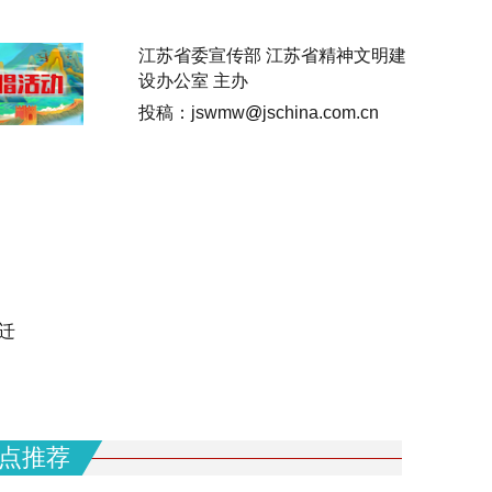
江苏省委宣传部 江苏省精神文明建
设办公室 主办
投稿：jswmw
@
jschina.com.cn
文明风尚培育
文明简报
专题专栏
视频
迁
点推荐