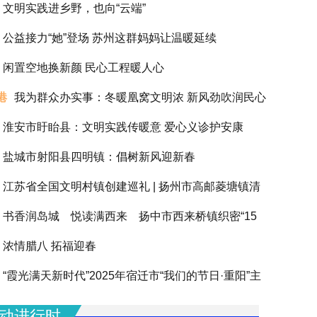
文明实践进乡野，也向“云端”
公益接力“她”登场 苏州这群妈妈让温暖延续
闲置空地换新颜 民心工程暖人心
港
我为群众办实事：冬暖凰窝文明浓 新风劲吹润民心
淮安市盱眙县：文明实践传暖意 爱心义诊护安康
盐城市射阳县四明镇：倡树新风迎新春
江苏省全国文明村镇创建巡礼 | 扬州市高邮菱塘镇清
书香润岛城 悦读满西来 扬中市西来桥镇织密“15
浓情腊八 拓福迎春
阅读圈”滋养全龄人生
“霞光满天新时代”2025年宿迁市“我们的节日·重阳”主
动圆满举办
动进行时