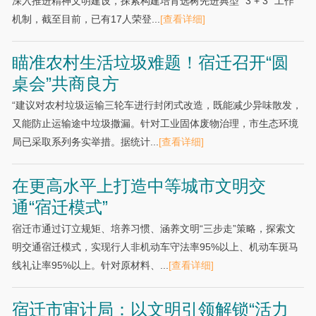
深入推进精神文明建设，探索构建培育选树先进典型“ 3 + 3 ”工作
机制，截至目前，已有17人荣登...
[查看详细]
瞄准农村生活垃圾难题！宿迁召开“圆
桌会”共商良方
“建议对农村垃圾运输三轮车进行封闭式改造，既能减少异味散发，
又能防止运输途中垃圾撒漏。针对工业固体废物治理，市生态环境
局已采取系列务实举措。据统计...
[查看详细]
在更高水平上打造中等城市文明交
通“宿迁模式”
宿迁市通过订立规矩、培养习惯、涵养文明“三步走”策略，探索文
明交通宿迁模式，实现行人非机动车守法率95%以上、机动车斑马
线礼让率95%以上。针对原材料、...
[查看详细]
宿迁市审计局：以文明引领解锁“活力