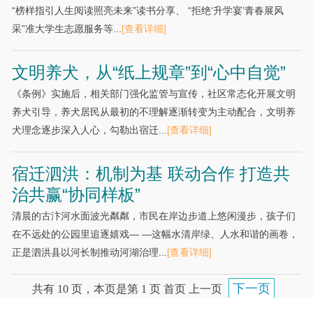
“榜样指引人生阅读照亮未来”读书分享、 “拒绝‘升学宴’青春展风
采”准大学生志愿服务等...
[查看详细]
文明养犬，从“纸上规章”到“心中自觉”
《条例》实施后，相关部门强化监管与宣传，社区常态化开展文明
养犬引导，养犬居民从最初的不理解逐渐转变为主动配合，文明养
犬理念逐步深入人心，勾勒出宿迁...
[查看详细]
宿迁泗洪：机制为基 联动合作 打造共
治共赢“协同样板”
清晨的古汴河水面波光粼粼，市民在岸边步道上悠闲漫步，孩子们
在不远处的公园里追逐嬉戏— —这幅水清岸绿、人水和谐的画卷，
正是泗洪县以河长制推动河湖治理...
[查看详细]
下一页
共有 10 页，本页是第 1 页 首页 上一页