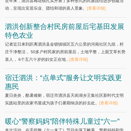
近年来，泗洪县梅花镇扎实开展了多种形式的民族团结进步创建活
动，呈现出安居乐业、团结和谐的喜人景象。
[查看详细]
泗洪创新整合村民房前屋后宅基田发展
特色农业
记者近日来到距离泗洪县金锁镇镇区五六公里的河南社区九组，村
庄干净整洁， 50多户村民家的房前屋后，土地平整，上面艾草长势
喜人， 6个五六十岁的妇女正在地...
[查看详细]
宿迁泗洪：“点单式”服务让文明实践更
惠民
夏日炎炎，酷暑难耐，宿迁市泗洪县天岗湖乡王集社区新时代文明
实践站里的农家书屋成为孩子们暑期纳凉的好去处。
[查看详细]
暖心“警察妈妈”陪伴特殊儿童过“六一”
本次活动，在手指舞《六一来了》节目中落下帷幕。警察妈妈和学