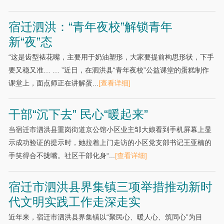
宿迁泗洪：“青年夜校”解锁青年
新“夜”态
“这是齿型裱花嘴，主要用于奶油塑形，大家要提前构思形状，下手
要又稳又准… … ”近日，在泗洪县“青年夜校”公益课堂的蛋糕制作
课堂上，面点师正在讲解蛋...
[查看详细]
干部“沉下去” 民心“暖起来”
当宿迁市泗洪县重岗街道京公馆小区业主邹大娘看到手机屏幕上显
示成功验证的提示时，她拉着上门走访的小区党支部书记王亚楠的
手笑得合不拢嘴。社区干部化身“...
[查看详细]
宿迁市泗洪县界集镇三项举措推动新时
代文明实践工作走深走实
近年来，宿迁市泗洪县界集镇以“聚民心、暖人心、筑同心”为目