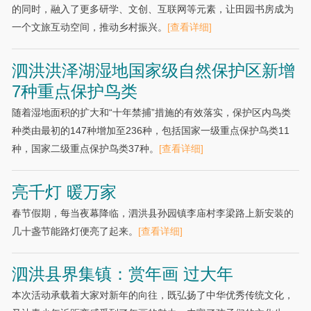
的同时，融入了更多研学、文创、互联网等元素，让田园书房成为
一个文旅互动空间，推动乡村振兴。
[查看详细]
泗洪洪泽湖湿地国家级自然保护区新增
7种重点保护鸟类
随着湿地面积的扩大和“十年禁捕”措施的有效落实，保护区内鸟类
种类由最初的147种增加至236种，包括国家一级重点保护鸟类11
种，国家二级重点保护鸟类37种。
[查看详细]
亮千灯 暖万家
春节假期，每当夜幕降临，泗洪县孙园镇李庙村李梁路上新安装的
几十盏节能路灯便亮了起来。
[查看详细]
泗洪县界集镇：赏年画 过大年
本次活动承载着大家对新年的向往，既弘扬了中华优秀传统文化，