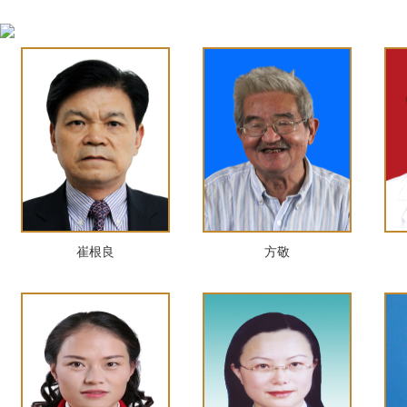
崔根良
方敬